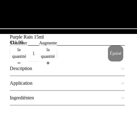
Purple Rain 15ml
€11,99
Diminuer
Augmenter
la
la
Épuisé
quantité
quantité
Description
Application
Ingrediënten