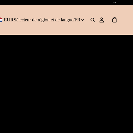
EUR
Sélecteur de région et de langue
/
FR