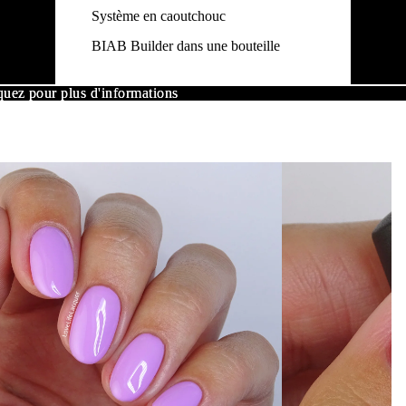
Système en caoutchouc
BIAB Builder dans une bouteille
uez pour plus d'informations
uez pour plus d'informations