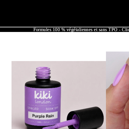
Formules 100 % végétaliennes et sans TPO - Cliq
Formules 100 % végétaliennes et sans TPO - Cliq