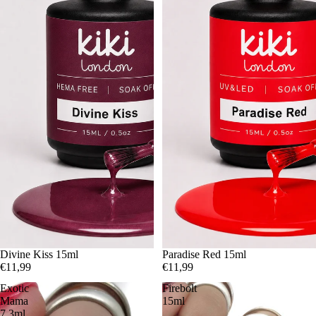
Divine Kiss 15ml
Épuisé
Paradise Red 15ml
€11,99
€11,99
Exotic
Firebolt
Mama
15ml
7.3ml