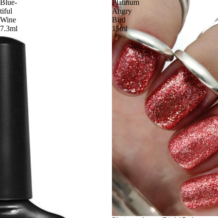
Blue-
Platinum
tiful
Angry
Wine
Bird
7.3ml
15ml