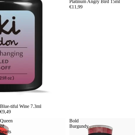
Platinum Angry Bird 15ml
€11,99
Blue-tiful Wine 7.3ml
€9,49
Queen
Bold
of
Burgundy
hearts