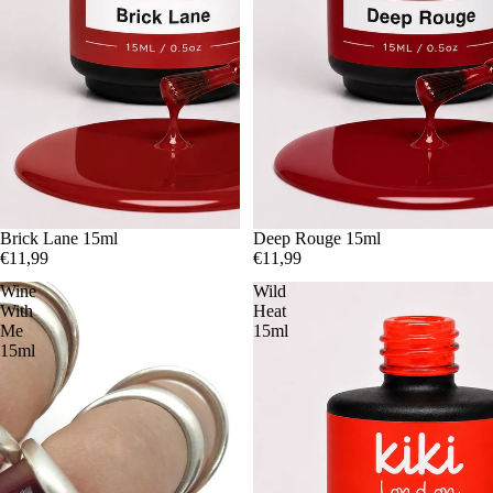
Épuisé
Brick Lane 15ml
Deep Rouge 15ml
€11,99
€11,99
Wine
Wild
With
Heat
Me
15ml
15ml