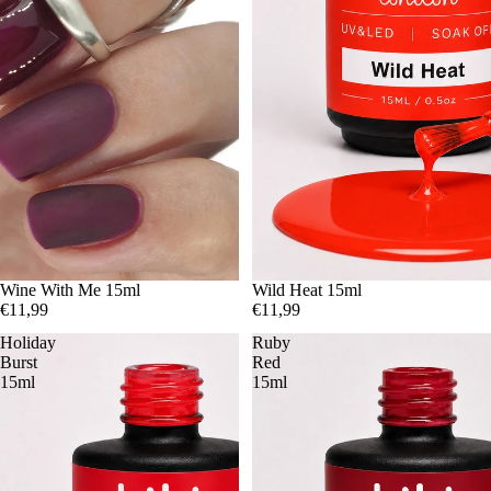
Épuisé
Wine With Me 15ml
Wild Heat 15ml
€11,99
€11,99
Holiday
Ruby
Burst
Red
15ml
15ml