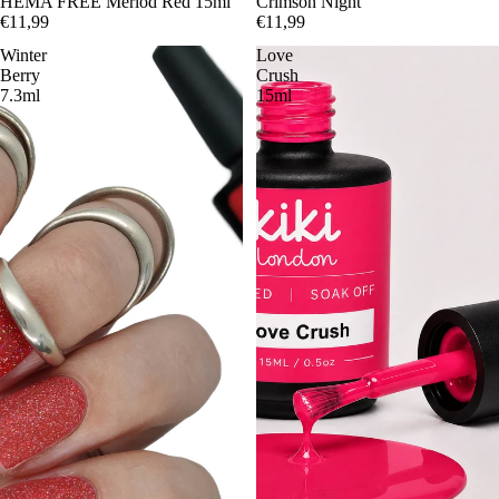
Épuisé
HEMA FREE Merlod Red 15ml
Crimson Night
€11,99
€11,99
Winter
Love
Berry
Crush
7.3ml
15ml