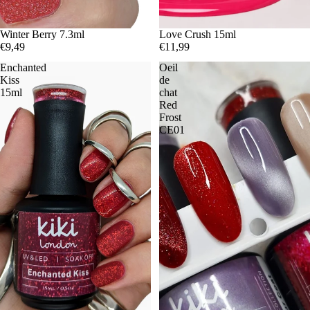
Winter Berry 7.3ml
Love Crush 15ml
€9,49
€11,99
Enchanted
Oeil
Kiss
de
15ml
chat
Red
Frost
CE01
Politique de remboursement