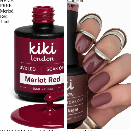
HEMA
Crimson
FREE
Night
Merlod
Red
15ml