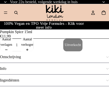
Voor 22u besteld, volgende werkdag in huis
100% Vegan en TPO Vrije Formules - Klik voor
100% Vegan en TPO Vrije Formules - Klik voor
meer info
meer info
Pumpkin Spice 15ml
€11,99
Aantal
Aantal
verlagen
verhogen
Uitverkocht
Omschrijving
Info
Ingrediënten