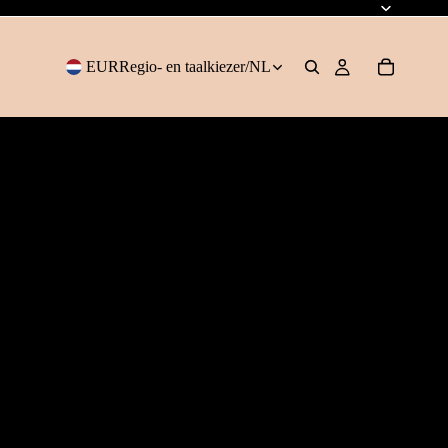
EUR
Regio- en taalkiezer
/
NL