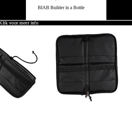
BIAB Builder in a Bottle
lik voor meer info
lik voor meer info