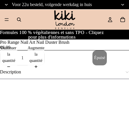
Voor 22u besteld, volgende werkdag in huis
Formules 100 % végétaliennes et sans TPO - Cliquez
Formules 100 % végétaliennes et sans TPO - Cliquez
pour plus d'informations
pour plus d'informations
Pro Range Nail Art Nail Duster Brush
€6,99
Diminuer
Augmenter
la
la
Épuisé
quantité
quantité
Description