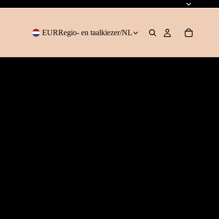
EUR
Regio- en taalkiezer
/
NL