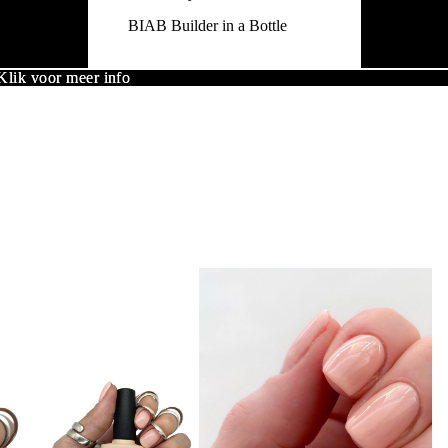
BIAB Builder in a Bottle
lik voor meer info
lik voor meer info