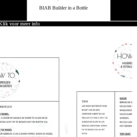
BIAB Builder in a Bottle
lik voor meer info
lik voor meer info