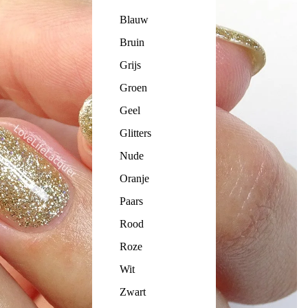
Blauw
Bruin
Grijs
Groen
Geel
Glitters
Nude
Oranje
Paars
Rood
Roze
Wit
Zwart