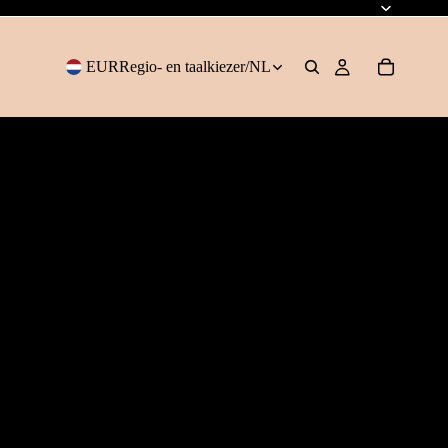
EUR
Regio- en taalkiezer
/
NL