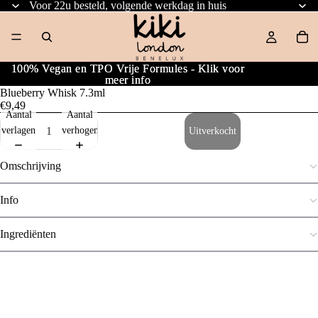
Voor 22u besteld, volgende werkdag in huis
100% Vegan en TPO Vrije Formules - Klik voor
100% Vegan en TPO Vrije Formules - Klik voor
meer info
meer info
Blueberry Whisk 7.3ml
€9,49
Aantal
Aantal
verlagen
verhogen
Uitverkocht
Omschrijving
Info
Ingrediënten