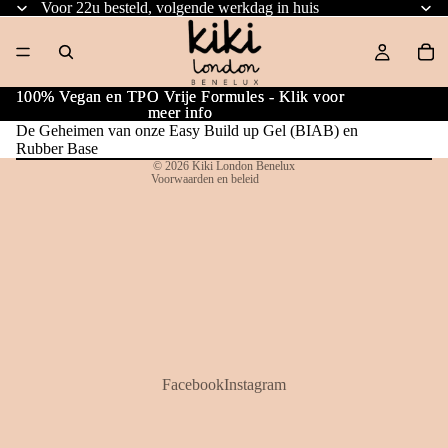
Terugbetalingsbeleid
Voor 22u besteld, volgende werkdag in huis
Privacybeleid
Algemene voorwaarden
Verzendbeleid
100% Vegan en TPO Vrije Formules - Klik voor
100% Vegan en TPO Vrije Formules - Klik voor
meer info
meer info
Wettelijke kennisgeving
De Geheimen van onze Easy Build up Gel (BIAB) en
Contactgegevens
Rubber Base
© 2026
Kiki London Benelux
Voorwaarden en beleid
Facebook
Instagram